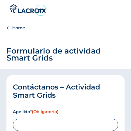
Ir
al
menú
Home
de
navegación
Saltar
Formulario de actividad
al
Smart Grids
contenido
Ir
al
pie
de
Contáctanos – Actividad
página
Smart Grids
Apellido*
(Obligatorio)