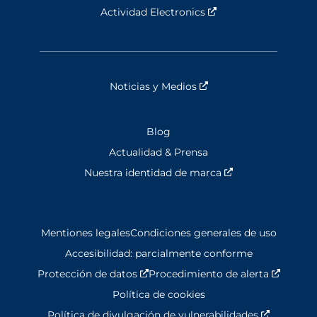
Actividad Electronics
Nouvelle fenêtre
Noticias y Medios
Nouvelle fenêtre
Blog
Actualidad & Prensa
Nuestra identidad de marca
Nouvelle fenêtre
Mentiones legales
Condiciones generales de uso
Accesibilidad: parcialmente conforme
Protección de datos
Nouvelle fenêtre
Procedimiento de alerta
Nouvell
Política de cookies
Política de divulgación de vulnerabilidades
Nouvelle 