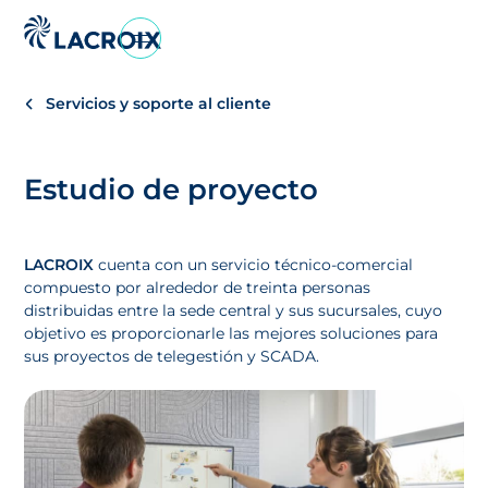
Ir
al
menú
Servicios y soporte al cliente
de
navegación
Saltar
Estudio de proyecto
al
contenido
Ir
LACROIX
cuenta con un servicio técnico-comercial
al
compuesto por alrededor de treinta personas
pie
distribuidas entre la sede central y sus sucursales, cuyo
de
objetivo es proporcionarle las mejores soluciones para
página
sus proyectos de telegestión y SCADA.