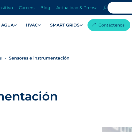
ositivo
Careers
Blog
Actualidad & Prensa
AGUA
HVAC
SMART GRIDS
Contáctenos
s
Sensores e instrumentación
mentación