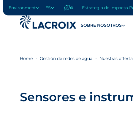
Environment
ES
Estrategia de Impacto P
Ir
al
menú
SOBRE NOSOTROS
de
navegación
Saltar
al
contenido
Home
Gestión de redes de agua
Nuestras offerta
Ir
al
pie
de
página
Sensores e instru