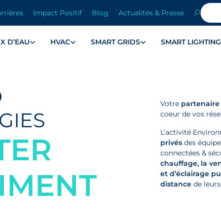
rrières
Impact Positif
Blog
Actualités & Presse
X D’EAU
HVAC
SMART GRIDS
SMART LIGHTIN
D
Votre
partenaire
GIES
coeur
de vos
rése
L’activité Enviro
TER
privés
des équipem
connectées & séc
chauffage, la ven
NMENT
et d’éclairage pu
distance
de leurs