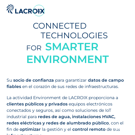
Ir
al
CONNECTED
menú
de
TECHNOLOGIES
navegación
SMARTER
FOR
Saltar
al
ENVIRONMENT
contenido
Ir
al
Su
socio de confianza
para garantizar
datos de
campo
pie
fiables
en el
corazón de sus redes de
infraestructuras.
de
página
La actividad Environment de LACROIX proporciona a
clientes públicos y privados
equipos electrónicos
conectados y seguros, así como soluciones de IoT
industrial para
redes de agua, instalaciones HVAC,
redes eléctricas y redes de alumbrado público
, con el
fin de
optimizar
la gestión y el
control remoto
de sus