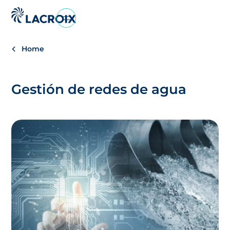
Ir
al
menú
Home
de
navegación
Saltar
Gestión de redes de agua
al
contenido
Ir
al
pie
de
página