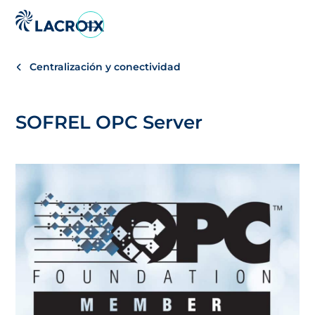
Ir
al
menú
Centralización y conectividad
de
navegación
Saltar
SOFREL OPC Server
al
contenido
Ir
al
pie
de
página