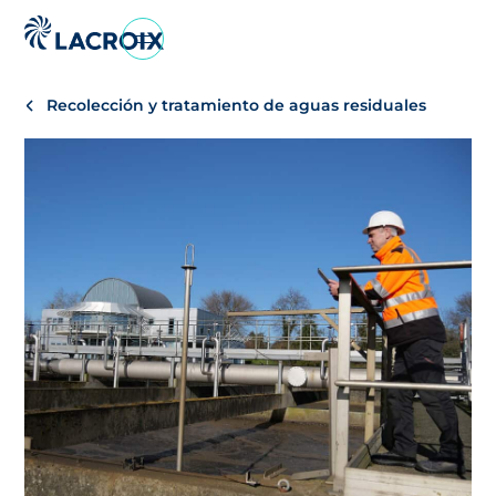
Ir
al
menú
Recolección y tratamiento de aguas residuales
de
navegación
Saltar
al
contenido
Ir
al
pie
de
página