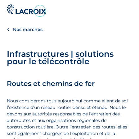
Aller
au
menu
Nos marchés
de
navigation
Aller
Infrastructures | solutions
au
pour le télécontrôle
contenu
Aller
au
Routes et chemins de fer
pied
de
page
Nous considérons tous aujourd’hui comme allant de soi
l’existence d’un réseau routier dense et étendu. Nous le
devons aux autorités responsables de l’entretien des
autoroutes et aux organisations régionales de
construction routière. Outre l’entretien des routes, elles
sont également chargées de l’exploitation et de la