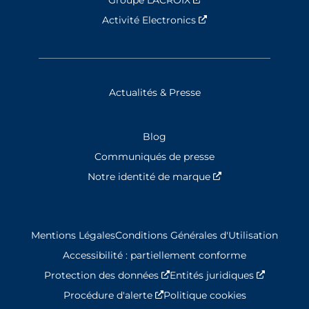
Groupe LACROIX
Nouvelle fenêtre
Activité Electronics
Nouvelle fenêtre
Actualités & Presse
Blog
Communiqués de presse
Notre identité de marque
Nouvelle fenêtre
Mentions Légales
Conditions Générales d'Utilisation
Accessibilité : partiellement conforme
Protection des données
Nouvelle fenêtre
Entités juridiques
Nouvelle
Procédure d'alerte
Nouvelle fenêtre
Politique cookies