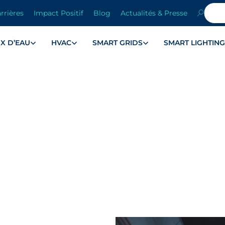
rrières
Impact Positif
Blog
Actualités & Presse
X D’EAU
HVAC
SMART GRIDS
SMART LIGHTIN