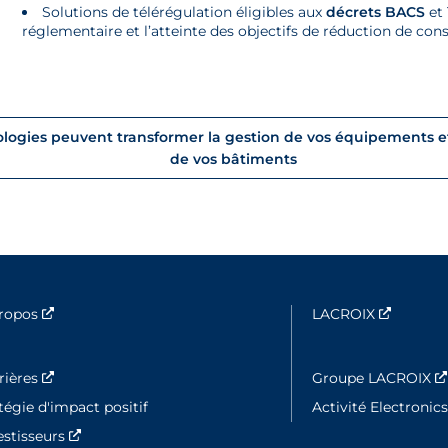
Solutions de télérégulation éligibles aux
décrets BACS
et 
réglementaire et l’atteinte des objectifs de réduction de c
gies peuvent transformer la gestion de vos équipements et 
de vos bâtiments
propos
Nouvelle fenêtre
LACROIX
Nouvell
rières
Nouvelle fenêtre
Groupe LACROIX
tégie d'impact positif
Activité Electronic
estisseurs
Nouvelle fenêtre