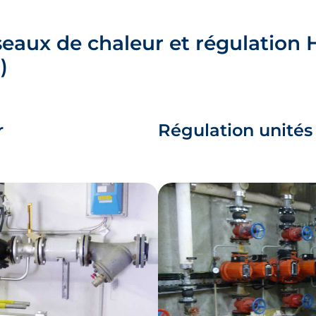
seaux de chaleur et régulation
n
)
r
Régulation
unité