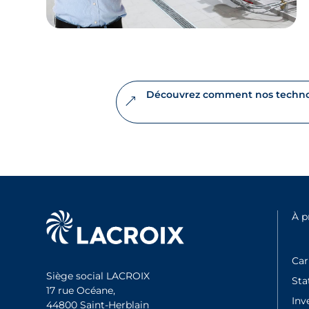
Découvrez comment nos technolo
À 
Car
Siège social LACROIX
Sta
17 rue Océane,
Inv
44800 Saint-Herblain