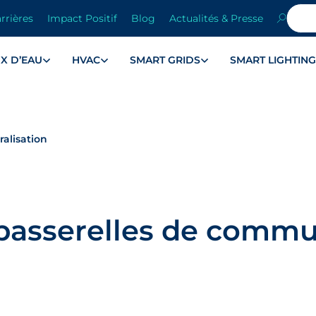
rrières
Impact Positif
Blog
Actualités & Presse
X D’EAU
HVAC
SMART GRIDS
SMART LIGHTIN
ralisation
& passerelles de comm