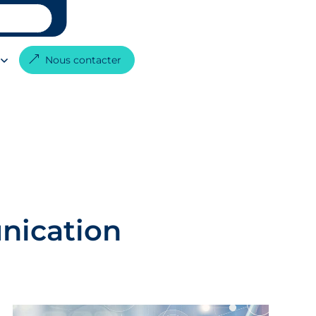
G
Nous contacter
unication