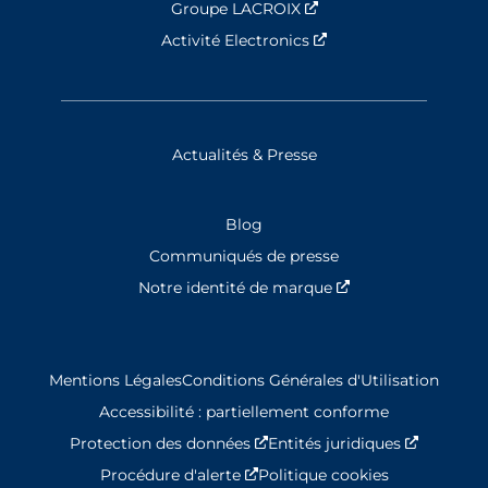
Groupe LACROIX
Nouvelle fenêtre
Activité Electronics
Nouvelle fenêtre
Actualités & Presse
Blog
Communiqués de presse
Notre identité de marque
Nouvelle fenêtre
Mentions Légales
Conditions Générales d'Utilisation
Accessibilité : partiellement conforme
Protection des données
Nouvelle fenêtre
Entités juridiques
Nouvelle
Procédure d'alerte
Nouvelle fenêtre
Politique cookies