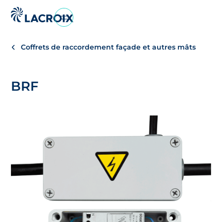
Aller
au
menu
Coffrets de raccordement façade et autres mâts
de
navigation
Aller
BRF
au
contenu
Aller
au
pied
de
page