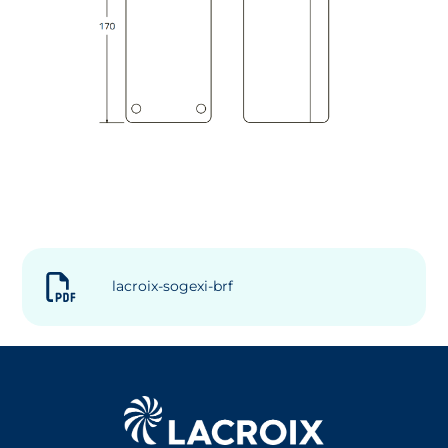
lacroix-sogexi-brf