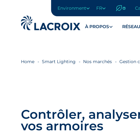
Environment
FR
Ca
Aller
au
menu
À PROPOS
RÉSEAU
de
navigation
Aller
au
contenu
Home
Smart Lighting
Nos marchés
Gestion c
Aller
au
pied
de
page
Contrôler, analyser
vos armoires