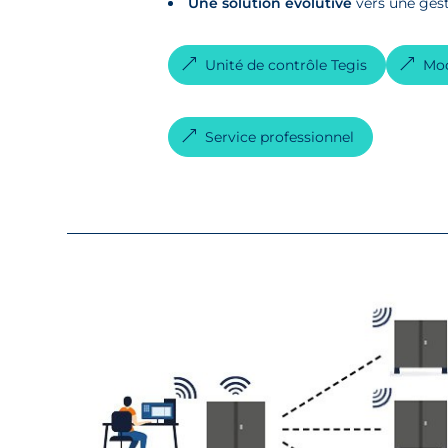
Une solution évolutive
vers une gest
Unité de contrôle Tegis
Mod
Service professionnel