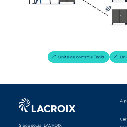
Unité de contrôle Tegis
Uni
À 
Car
Siège social LACROIX