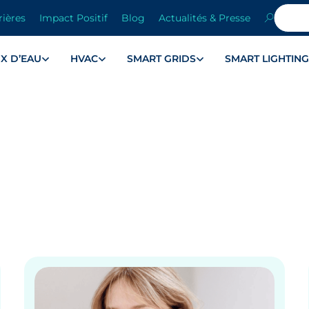
rières
Impact Positif
Blog
Actualités & Presse
X D’EAU
HVAC
SMART GRIDS
SMART LIGHTIN