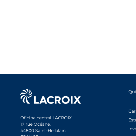
Qu
Car
Oficina central LACROIX
Est
17 rue Océane,
Inv
44800 Saint-Herblain