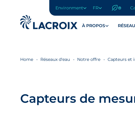
Environment
FR
Ca
Aller
au
menu
À PROPOS
RÉSEAU
de
navigation
Aller
au
contenu
Home
Réseaux d'eau
Notre offre
Capteurs et 
Aller
au
pied
de
page
Capteurs de mesur