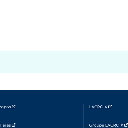
propos
Nouvelle fenêtre
LACROIX
Nouvell
rières
Nouvelle fenêtre
Groupe LACROIX