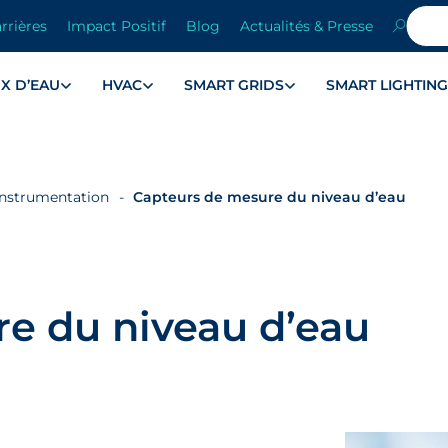
rrières
Impact Positif
Blog
Actualités & Presse
X D’EAU
HVAC
SMART GRIDS
SMART LIGHTIN
instrumentation
Capteurs de mesure du niveau d’eau
e du niveau d’eau