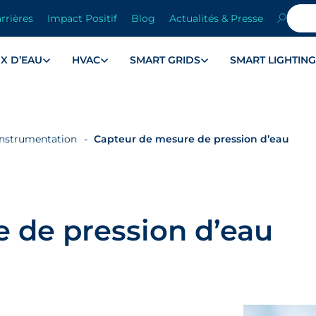
rrières
Impact Positif
Blog
Actualités & Presse
X D’EAU
HVAC
SMART GRIDS
SMART LIGHTIN
instrumentation
Capteur de mesure de pression d’eau
 de pression d’eau