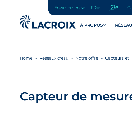
Environment
FR
Ca
Aller
au
menu
À PROPOS
RÉSEAU
de
navigation
Aller
au
contenu
Home
Réseaux d'eau
Notre offre
Capteurs et 
Aller
au
pied
de
page
Capteur de mesure