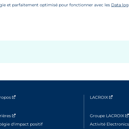
ie et parfaitement optimisé pour fonctionner avec les
Data lo
propos
Nouvelle fenêtre
LACROIX
Nouvell
rières
Nouvelle fenêtre
Groupe LACROIX
tégie d'impact positif
Activité Electronic