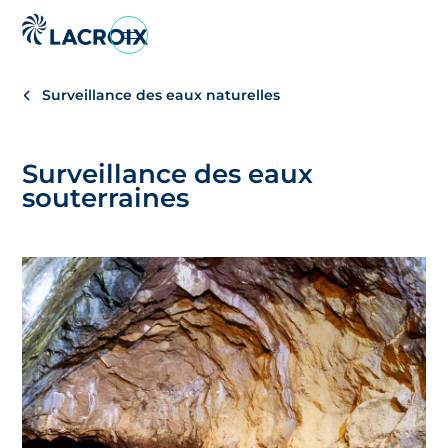
Aller
au
menu
Surveillance des eaux naturelles
de
navigation
Aller
Surveillance des eaux
au
souterraines
contenu
Aller
au
pied
de
page