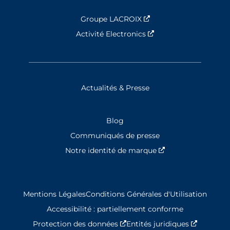
Groupe LACROIX
Nouvelle fenêtre
Activité Electronics
Nouvelle fenêtre
Actualités & Presse
Blog
Communiqués de presse
Notre identité de marque
Nouvelle fenêtre
Mentions Légales
Conditions Générales d'Utilisation
Accessibilité : partiellement conforme
Protection des données
Nouvelle fenêtre
Entités juridiques
Nouvelle