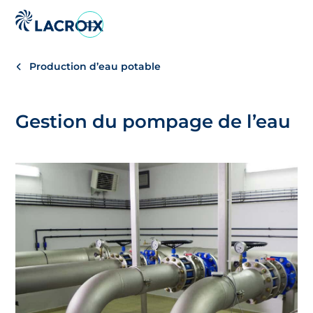
Aller
au
menu
Production d’eau potable
de
navigation
Aller
Gestion du pompage de l’eau
au
contenu
Aller
au
pied
de
page