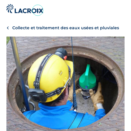
Aller
au
menu
Collecte et traitement des eaux usées et pluviales
de
navigation
Aller
au
contenu
Aller
au
pied
de
page