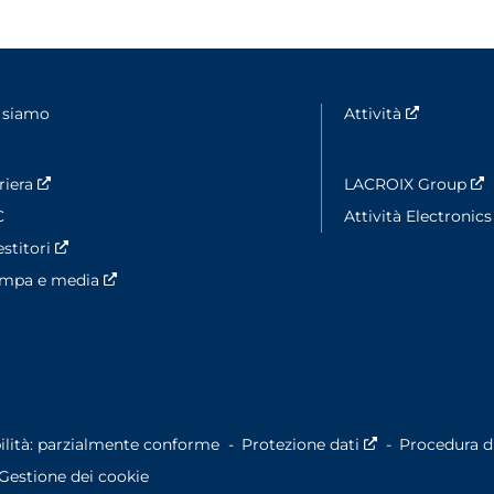
 siamo
Attività
Nouvelle 
riera
Nouvelle fenêtre
LACROIX Group
N
C
Attività Electronic
estitori
Nouvelle fenêtre
ampa e media
Nouvelle fenêtre
ilità: parzialmente conforme
Protezione dati
Nouvelle fenêt
Procedura di
Gestione dei cookie