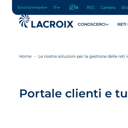
Environment
IT
RSC
Careers
Bl
Vai
al
menu
CONOSCERCI
RETI
di
navigazione
Vai
al
contenuto
Home
Le nostre soluzioni per la gestione delle reti 
Vai
al
piè
di
pagina
Portale clienti e tu