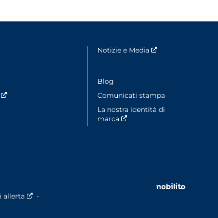
fenêtre
Notizie e Media
Nouvelle fenêtre
ouvelle fenêtre
Blog
s
Nouvelle fenêtre
Comunicati stampa
La nostra identità di
marca
Nouvelle fenêtre
re
 allerta
Nouvelle fenêtre