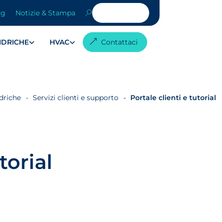
og
Notizie & Stampa
 IDRICHE
HVAC
Contattaci
idriche
Servizi clienti e supporto
Portale clienti e tutorial
torial