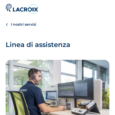
Vai
al
menu
I nostri servizi
di
navigazione
Vai
Linea di assistenza
al
contenuto
Vai
al
piè
di
pagina