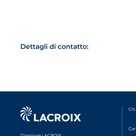
Dettagli di contatto:
Chi
Car
Direzione LACROIX