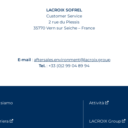
LACROIX SOFREL
Customer Service
2 rue du Plessis
35770 Vern sur Seiche – France
E-mail
:
aftersales.environment@lacroix.group
Tel.
: +33 (0)2 99 04 89 94
 siamo
Attività
Nouvelle 
riera
Nouvelle fenêtre
LACROIX Group
N