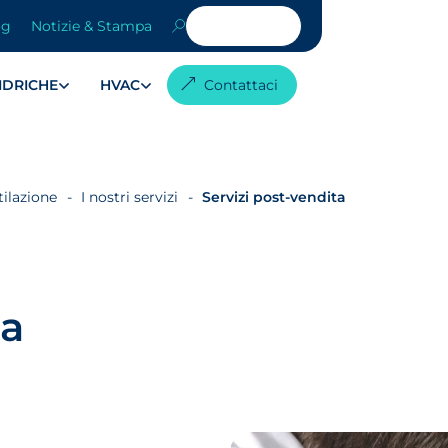
og
Notizie & Stampa
 IDRICHE
HVAC
Contattaci
ilazione
I nostri servizi
Servizi post-vendita
ta