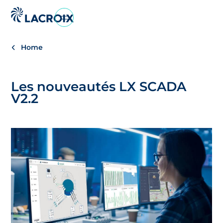
Aller
au
menu
Home
de
navigation
Aller
Les nouveautés LX SCADA
au
V2.2
contenu
Aller
au
pied
de
page