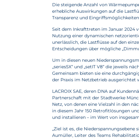
Die steigende Anzahl von Wärmepumpen,
erhebliche Auswirkungen auf die Lastfl
Transparenz und Eingriffsmöglichkeiten 
Seit dem Inkrafttreten im Januar 2024 v
Nutzung einer dynamischen netzorientie
unerlässlich, die Lastflüsse auf den e
Entscheidungen über mögliche „Dimmun
Um in diesen neuen Niederspannungsmar
„series5X“ und „setIT V8“ die jeweils n
Gemeinsam bieten sie eine durchgängige
der Praxis im Netzbetrieb ausgerichtet 
LACROIX SAE, deren DNA auf Kundennähe 
Partnerschaft mit der Stadtwerke Mün
Netz, von denen eine Vielzahl in den n
in diesem Jahr 150 Retrofitlösungen u
und installieren – im Wert von insgesa
„Ziel ist es, die Niederspannungsebene
Aumüller, Leiter des Teams Rehabilitat