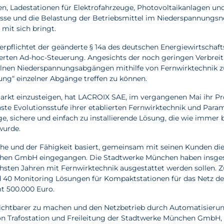
 Ladestationen für Elektrofahrzeuge, Photovoltaikanlagen und 
üsse und die Belastung der Betriebsmittel im Niederspannungsn
mit sich bringt.
erpflichtet der geänderte § 14a des deutschen Energiewirtschaft
rten Ad-hoc-Steuerung. Angesichts der noch geringen Verbreitun
inzelnen Niederspannungsabgängen mithilfe von Fernwirktechnik 
g“ einzelner Abgänge treffen zu können.
kt einzusteigen, hat LACROIX SAE, im vergangenen Mai ihr Pro
ächste Evolutionsstufe ihrer etablierten Fernwirktechnik und Par
, sichere und einfach zu installierende Lösung, die wie immer
wurde.
und der Fähigkeit basiert, gemeinsam mit seinen Kunden die be
chen GmbH eingegangen. Die Stadtwerke München haben insgesa
ächsten Jahren mit Fernwirktechnik ausgestattet werden sollen. 
nd 40 Monitoring Lösungen für Kompaktstationen für das Netz 
mt 500.000 Euro.
 sichtbarer zu machen und den Netzbetrieb durch Automatisierung
ion Trafostation und Freileitung der Stadtwerke München GmbH, 