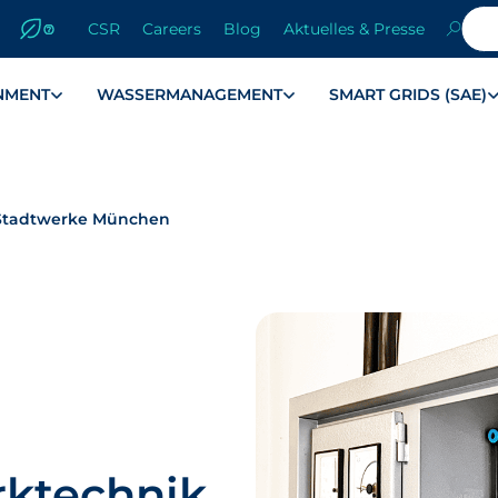
CSR
Careers
Blog
Aktuelles & Presse
NMENT
WASSERMANAGEMENT
SMART GRIDS (SAE)
r Stadtwerke München
rktechnik