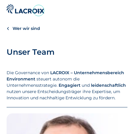
Zum
Navigationsmenü
Wer wir sind
Zum
Inhalt
springen
Unser Team
Zum
Fußbereich
Die Governance von
LACROIX – Unternehmensbereich
Environment
steuert autonom die
Unternehmensstrategie.
Engagiert
und
leidenschaftlich
nutzen unsere Entscheidungsträger ihre Expertise, um
Innovation und nachhaltige Entwicklung zu fördern.