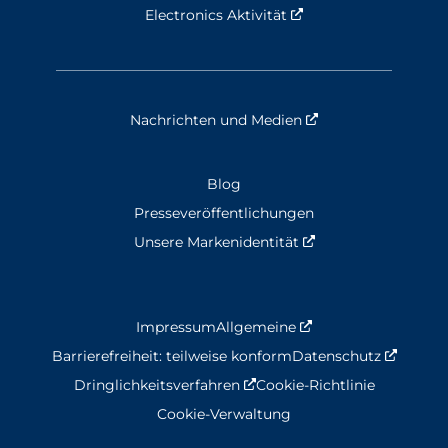
Electronics Aktivität
Nouvelle fenêtre
Nachrichten und Medien
Nouvelle fenêtre
Blog
Presseveröffentlichungen
Unsere Markenidentität
Nouvelle fenêtre
Impressum
Allgemeine
Nouvelle fenêtre
Barrierefreiheit: teilweise konform
Datenschutz
Nouvell
Dringlichkeitsverfahren
Nouvelle fenêtre
Cookie-Richtlinie
Cookie-Verwaltung