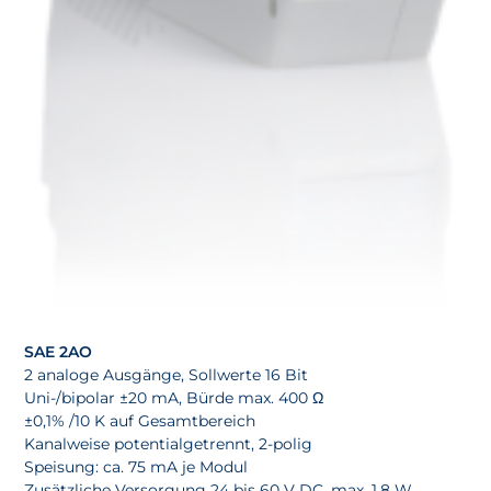
SAE 2AO
2 analoge Ausgänge, Sollwerte 16 Bit
Uni-/bipolar ±20 mA, Bürde max. 400 Ω
±0,1% /10 K auf Gesamtbereich
Kanalweise potentialgetrennt, 2-polig
Speisung: ca. 75 mA je Modul
Zusätzliche Versorgung 24 bis 60 V DC, max. 1,8 W