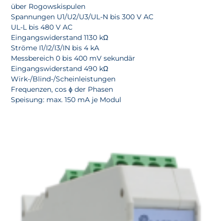
über Rogowskispulen
Spannungen U1/U2/U3/UL-N bis 300 V AC
UL-L bis 480 V AC
Eingangswiderstand 1130 kΩ
Ströme I1/I2/I3/IN bis 4 kA
Messbereich 0 bis 400 mV sekundär
Eingangswiderstand 490 kΩ
Wirk-/Blind-/Scheinleistungen
Frequenzen, cos ϕ der Phasen
Speisung: max. 150 mA je Modul