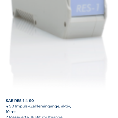
SAE RES-1 4 S0
4 S0 Impuls-/Zählereingänge, aktiv,
10 ms
2 Messwerte, 16 Bit multirange