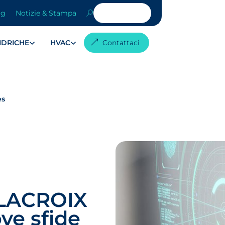
og
Notizie & Stampa
 IDRICHE
HVAC
Contattaci
es
: LACROIX
ve sfide