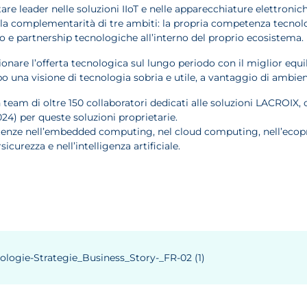
are leader nelle soluzioni IIoT e nelle apparecchiature elettroni
la complementarità di tre ambiti: la propria competenza tecnologic
e partnership tecnologiche all’interno del proprio ecosistema.
are l’offerta tecnologica sul lungo periodo con il miglior equili
 una visione di tecnologia sobria e utile, a vantaggio di ambienti
 team di oltre 150 collaboratori dedicati alle soluzioni LACROIX
024) per queste soluzioni proprietarie.
enze nell’embedded computing, nel cloud computing, nell’ecopro
icurezza e nell’intelligenza artificiale.
logie-Strategie_Business_Story-_FR-02 (1)