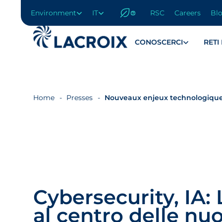
Environment
IT
RSC
Careers
Bl
Vai
al
menu
CONOSCERCI
RETI
di
navigazione
Vai
al
contenuto
Home
Presses
Nouveaux enjeux technologiqu
Vai
al
piè
di
pagina
Cybersecurity, IA
al centro delle nuo