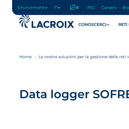
Environment
IT
RSC
Careers
Bl
Vai
al
menu
CONOSCERCI
RETI
di
navigazione
Vai
al
contenuto
Home
Le nostre soluzioni per la gestione delle reti 
Vai
al
piè
di
pagina
Data logger SOFR