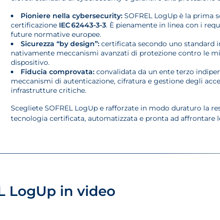
Pioniere nella cybersecurity:
SOFREL LogUp è la prima sol
certificazione
IEC 62443-3-3
. È pienamente in linea con i requ
future normative europee.
Sicurezza “by design”:
certificata secondo uno standard in
nativamente meccanismi avanzati di protezione contro le min
dispositivo.
Fiducia comprovata:
convalidata da un ente terzo indipend
meccanismi di autenticazione, cifratura e gestione degli acce
infrastrutture critiche.
Scegliete SOFREL LogUp e rafforzate in modo duraturo la resil
tecnologia certificata, automatizzata e pronta ad affrontare le
L LogUp in video