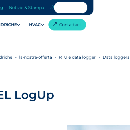
og
Notizie & Stampa
 IDRICHE
HVAC
Contattaci
idriche
la-nostra-offerta
RTU e data logger
Data logger
EL LogUp