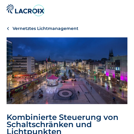
Zum
Navigationsmenü
Vernetztes Lichtmanagement
Zum
Inhalt
springen
Zum
Fußbereich
Kombinierte Steuerung von
Schaltschränken und
Lichtpunkten