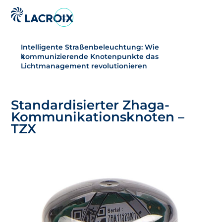
Zum
Navigationsmenü
Intelligente Straßenbeleuchtung: Wie
Zum
kommunizierende Knotenpunkte das
Inhalt
Lichtmanagement revolutionieren
springen
Zum
Fußbereich
Standardisierter Zhaga-
Kommunikationsknoten –
TZX