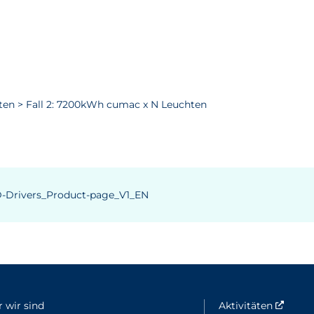
ten > Fall 2: 7200kWh cumac x N Leuchten
-Drivers_Product-page_V1_EN
 wir sind
Aktivitäten
Nouvel