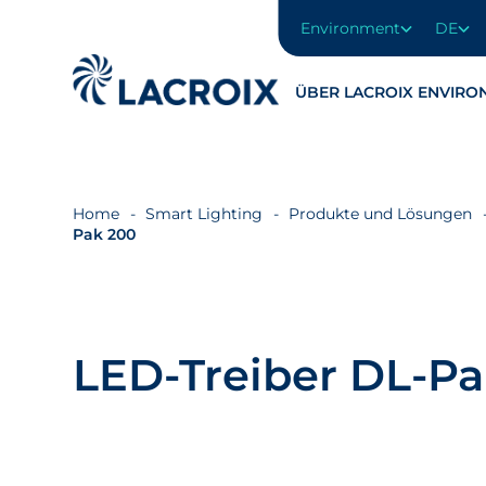
Environment
DE
Zum
Navigationsmenü
ÜBER LACROIX ENVIRO
Zum
Inhalt
springen
Zum
Fußbereich
Home
Smart Lighting
Produkte und Lösungen
Pak 200
LED-Treiber DL-Pa