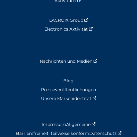
Aktivitäten
Nouvelle fenêtre
LACROIX Group
Nouvelle fenêtre
Electronics Aktivität
Nouvelle fenêtre
Nachrichten und Medien
Nouvelle fenêtre
Blog
Presseveröffentlichungen
Unsere Markenidentität
Nouvelle fenêtre
Impressum
Allgemeine
Nouvelle fenêtre
Barrierefreiheit: teilweise konform
Datenschutz
Nouvell