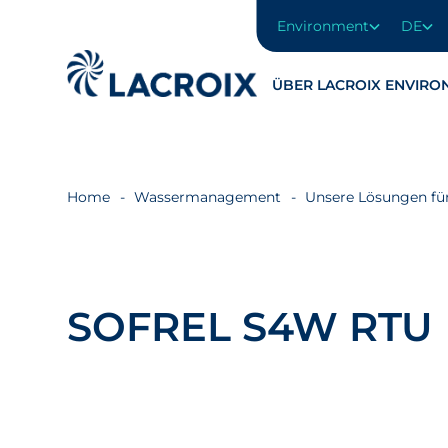
Environment
DE
Zum
Navigationsmenü
ÜBER LACROIX ENVIRO
Zum
Inhalt
springen
Zum
Fußbereich
Home
Wassermanagement
Unsere Lösungen f
SOFREL S4W RTU