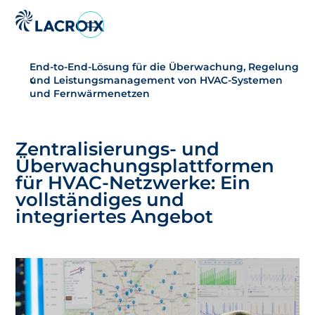
Zum
Navigationsmenü
End-to-End-Lösung für die Überwachung, Regelung
Zum
und Leistungsmanagement von HVAC-Systemen
Inhalt
und Fernwärmenetzen
springen
Zum
Fußbereich
Zentralisierungs- und
Überwachungsplattformen
für HVAC-Netzwerke: Ein
vollständiges und
integriertes Angebot